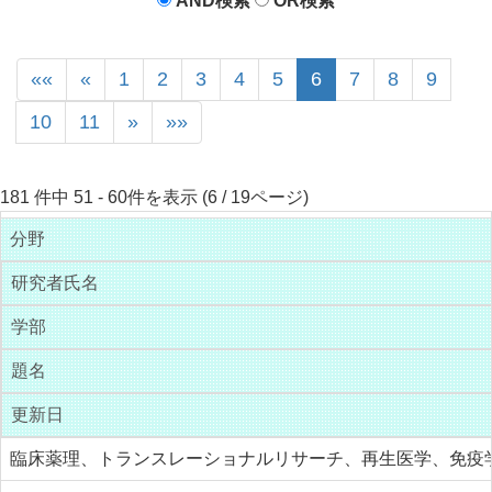
AND検索
OR検索
««
«
1
2
3
4
5
6
7
8
9
10
11
»
»»
181 件中 51 - 60件を表示 (6 / 19ページ)
分野
研究者氏名
学部
題名
更新日
臨床薬理、トランスレーショナルリサーチ、再生医学、免疫