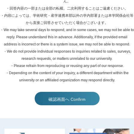
ん。
・回答内容の一部または全部の転載、二次利用することはご遠慮ください。
・内容によっては、学術研究・産学連携本部以外の学内部署または本学関係会社等
から直接ご回答させていただく場合がございます。
・We may take several days to respond, and in some cases, we may not be able to
reply. Please understand this in advance. Additionally, if the provided email
address is incorrect or there is a system issue, we may not be able to respond.
・We do not provide individual responses to inquiries related to sales, surveys,
research requests, or matters unrelated to our university.
・Please refrain from reproducing or reusing any part of our response.
・Depending on the content of your inquiry, a different department within the
university or an affiliated organization may respond directly.