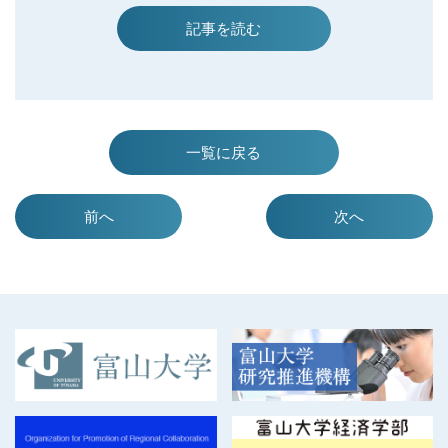
【2025年度】「富山大学産学交流振興会presentsビジネスプランコンテ
柘植 清志先生） 【申し込み先】 参加をご希望の方は、以下からお申
スト」実施について 予選会ピッチ(プレゼンテーション)テンプレート
込みください。 https://forms.office.com/r/8MpSPBwfqZ
記事を読む
一覧に戻る
前へ
次へ