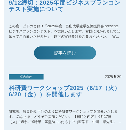
9/12締切：2025年度ビジネスプランコン
テスト実施について
この度、以下のとおり「2025年度 富山大学産学交流振興会 presents
ビジネスプランコンテスト」を実施いたします。皆様におかれましては
奮ってご応募いただきたく、以下の実施要領をご参照ください。 実施
要領 ◆応募締切 令和7年9月12日(金) ◆応募対象 富山大学 教職員 ※
学生を対象としたピッチコンテストは別途開催予定 ◆応募方法 「エ
ントリーフォーム（https://forms.gle/yMVWDEaJ2iV8SDmKA）」に必
記事を読む
要事項を記入の上、予選会ピッチ(プレゼンテーション)テンプレートを
添付して提出願います。 ◆書類審査 結果を令和7年9月19日(金)までに通
知 ◆審査基準 ①Problem/課題、②Solution/解決策、③Technology/技
術・知財 ◆予選会 令和7年9月30日(火)15:30～ 場所：五福キャンパス学
2025.5.30
学内向け
生会館ホール（金森産業ホール） ◆予選参加特典 ①上位入賞者は「本
選」への優先参加決定 ②VCによるビジネスプランのブラッシュアップ
科研費ワークショップ2025（6/17（火）
◆本選 令和7年12月11日(木)15:30～ 場所：五福キャンパス学生会館ホ
6/20（金））を開催します
ール（金森産業ホール） ◆受賞枠 ・最優秀賞：1名程度 （副賞：
POC用資金100万円） ・奨励賞：1～2名程度 ◆入賞者特典 ①VC/学
術研究・産学連携本部が起業をサポート ②学内Co-working spaceの使
用権利 ◆主催 富山大学産学交流振興会 富山大学 研究推進機構 学術研
研究者、教員各位 下記のように科研費ワークショップを開催いたしま
究・産学連携本部 ◆問合先 富山大学 研究推進機構 学術研究・産学
す。 みなさま、どうぞご参加ください。 【日時と内容】 6月17日
連携本部 URA 大西 正史 Tel：076-411-4704 E-mail：monishi＊ctg.u-
（火）18時～19時半：基盤Aにいたるまで（医学系 中川 崇先生） 6
toyama.ac.jp ※メール送信の際は、＊を@に変更してください。
月20日（金）17時～18時半：基盤C 申請者／審査員として（理学系