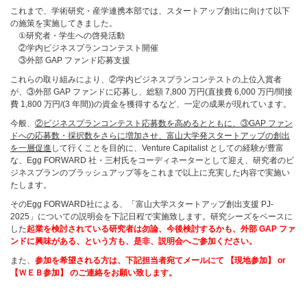
これまで、学術研究・産学連携本部では、スタートアップ創出に向けて以下
の施策を実施してきました。
①研究者・学生への啓発活動
②学内ビジネスプランコンテスト開催
③外部 GAP ファンド応募支援
これらの取り組みにより、②学内ビジネスプランコンテストの上位入賞者
が、③外部 GAP ファンドに応募し、総額 7,800 万円(直接費 6,000 万円/間接
費 1,800 万円/(3 年間))の資金を獲得するなど、一定の成果が現れています。
今般、
②ビジネスプランコンテスト応募数を高めるとともに、③GAP ファン
ドへの応募数・採択数をさらに増加させ、富山大学発スタートアップの創出
を一層促進
して行くことを目的に、Venture Capitalist としての経験が豊富
な、Egg FORWARD 社・三村氏をコーディネーターとして迎え、研究者のビ
ジネスプランのブラッシュアップ等をこれまで以上に充実した内容で実施い
たします。
そのEgg FORWARD社による、「富山大学スタートアップ創出支援 PJ‐
2025」についての説明会を下記日程で実施致します。研究シーズをベースに
した
起業を検討されている研究者は勿論、今後検討するかも、外部 GAP ファ
ンドに興味がある、という方も、是非、説明会へご参加ください。
また、
参加を希望される方は、下記担当者宛てメールにて 【現地参加】 or
【ＷＥＢ参加】 のご連絡をお願い致します。