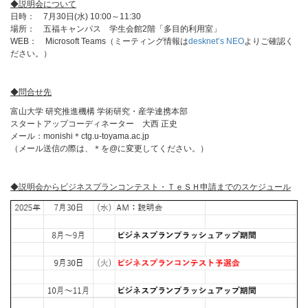
◆説明会について
日時： 7月30日(水) 10:00～11:30
場所： 五福キャンパス 学生会館2階「多目的利用室」
WEB： Microsoft Teams（ミーティング情報は
desknet’s NEO
よりご確認く
ださい。）
◆問合せ先
富山大学 研究推進機構 学術研究・産学連携本部
スタートアップコーディネーター 大西 正史
メール：monishi＊ctg.u-toyama.ac.jp
（メール送信の際は、＊を@に変更してください。）
◆説明会からビジネスプランコンテスト・ＴｅＳＨ申請までのスケジュール