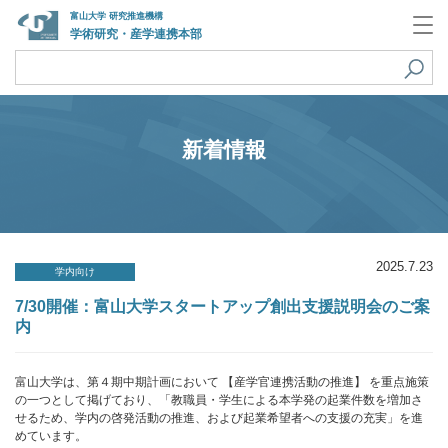
富山大学 研究推進機構
学術研究・産学連携本部
新着情報
2025.7.23
学内向け
7/30開催：富山大学スタートアップ創出支援説明会のご案
内
富山大学は、第４期中期計画において 【産学官連携活動の推進】 を重点施策
の一つとして掲げており、「教職員・学生による本学発の起業件数を増加さ
せるため、学内の啓発活動の推進、および起業希望者への支援の充実」を進
めています。