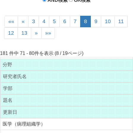
AND検索
OR検索
««
«
3
4
5
6
7
8
9
10
11
12
13
»
»»
181 件中 71 - 80件を表示 (8 / 19ページ)
分野
研究者氏名
学部
題名
更新日
医学（病理組織学）