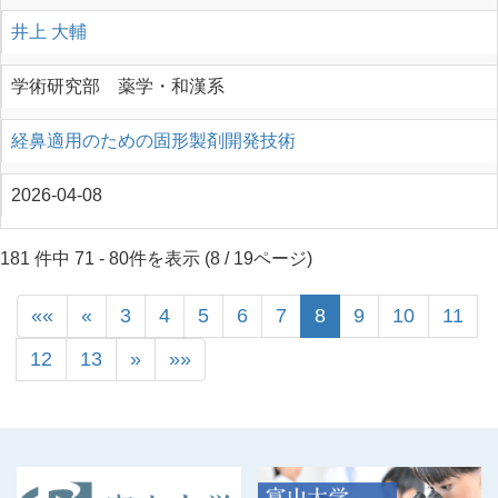
井上 大輔
学術研究部 薬学・和漢系
経鼻適用のための固形製剤開発技術
2026-04-08
181 件中 71 - 80件を表示 (8 / 19ページ)
««
«
3
4
5
6
7
8
9
10
11
12
13
»
»»