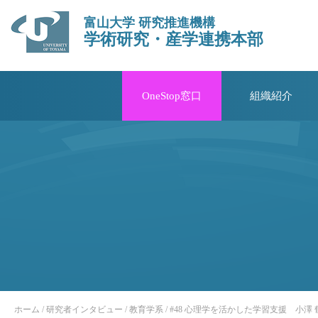
富山大学 研究推進機構
学術研究・産学連携本部
OneStop窓口
組織紹介
ホーム
/
研究者インタビュー
/
教育学系
/
#48 心理学を活かした学習支援 小澤 