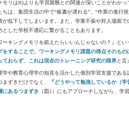
モリはIQよりも学習困難との関連が深いことがわかっ
ちは、集団生活の中で“板書が遅れる”、“作業の進行状
績が低下してしまいます。また、学業不振や対人場面で
めとした学校不適応に繋がることもあります。
ワーキングメモリを鍛えたらいいんじゃないの？』とい
グをすることで、ワーキングメモリ課題の得点そのもの
っておらず、これは現在のトレーニング研究の限界
と言
学や教育心理学の知見を活かした個別学習支援である
つまずきだけでなく、
『どうやって勉強しているか（学
層にあるつまずき
（図1）にもアプローチしながら、学