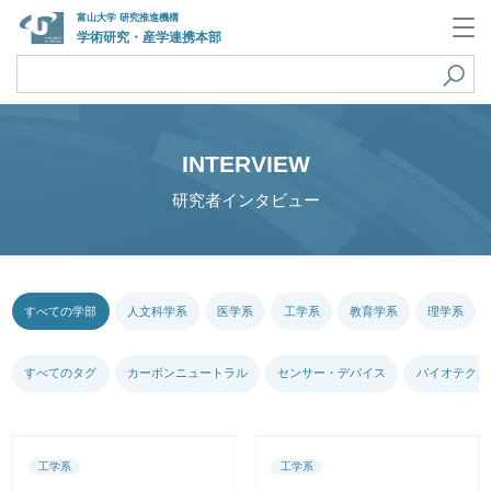
富山大学 研究推進機構
学術研究・産学連携本部
INTERVIEW
研究者インタビュー
すべての学部
人文科学系
医学系
工学系
教育学系
理学系
すべてのタグ
カーボンニュートラル
センサー・デバイス
バイオテクノ
工学系
工学系