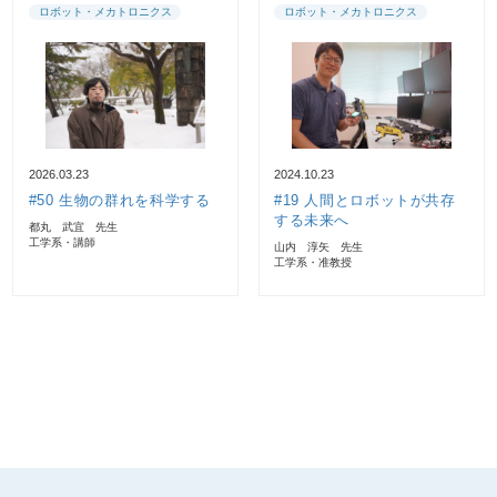
ロボット・メカトロニクス
ロボット・メカトロニクス
2026.03.23
2024.10.23
#50 生物の群れを科学する
#19 人間とロボットが共存
する未来へ
都丸 武宜 先生
工学系・講師
山内 淳矢 先生
工学系・准教授